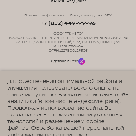
АВТОПРОДИКС
Получите информацию о бренде и моделях WEY
+7 (812) 449-99-96
ООО "ТТК АВТО"
193230, Г. САНКТ-ПЕТЕРБУРГ, ВН.ТЕР.Г. МУНИЦИПАЛЬНЫЙ ОКРУГ №
54, ПР-КТ ДАЛЬНЕВОСТОЧНЫЙ, Д. 41, ЛИТЕРА А, ПОМЕЩ. 91
ИНН 7811780604
ОГРН 1227800129303
Сделано в Perx
Для обеспечения оптимальной работы и
улучшения пользовательского опыта на
сайте могут использоваться системы веб-
Политика обработки персональных данных
Пользовательское соглашение
аналитики (в том числе Яндекс.Метрика).
Согласие на коммуникацию
Согласие на предоставление персональных данных третьим лицам
Продолжая использование сайта, Вы
Согласие на обработку ПД
соглашаетесь с применением указанных
технологий и размещением cookie-
файлов. Обработка вашей персональной
информации на нашем сайте
Адрес