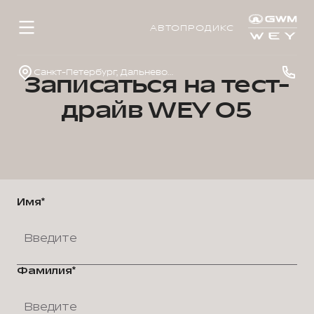
АВТОПРОДИКС
Санкт-Петербург, Дальневосточный просп., д. 41
Записаться на тест-
драйв WEY 05
Имя*
Фамилия*