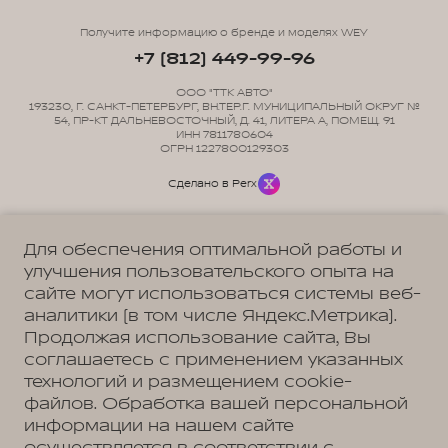
Получите информацию о бренде и моделях WEY
+7 (812) 449-99-96
ООО "ТТК АВТО"
193230, Г. САНКТ-ПЕТЕРБУРГ, ВН.ТЕР.Г. МУНИЦИПАЛЬНЫЙ ОКРУГ №
54, ПР-КТ ДАЛЬНЕВОСТОЧНЫЙ, Д. 41, ЛИТЕРА А, ПОМЕЩ. 91
ИНН 7811780604
ОГРН 1227800129303
Сделано в Perx
Для обеспечения оптимальной работы и
улучшения пользовательского опыта на
сайте могут использоваться системы веб-
Политика обработки персональных данных
Пользовательское соглашение
аналитики (в том числе Яндекс.Метрика).
Согласие на коммуникацию
Согласие на предоставление персональных данных третьим лицам
Продолжая использование сайта, Вы
Согласие на обработку ПД
соглашаетесь с применением указанных
технологий и размещением cookie-
файлов. Обработка вашей персональной
информации на нашем сайте
Адрес