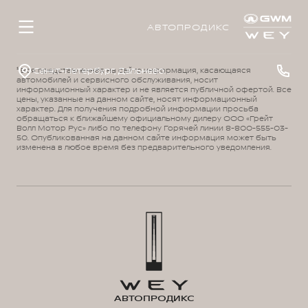
АВТОПРОДИКС
Санкт-Петербург, Дальневосточный просп., д. 41
¹ Вся представленная на сайте информация, касающаяся
автомобилей и сервисного обслуживания, носит
информационный характер и не является публичной офертой. Все
цены, указанные на данном сайте, носят информационный
характер. Для получения подробной информации просьба
обращаться к ближайшему официальному дилеру ООО «Грейт
Волл Мотор Рус» либо по телефону Горячей линии 8-800-555-03-
50. Опубликованная на данном сайте информация может быть
изменена в любое время без предварительного уведомления.
АВТОПРОДИКС