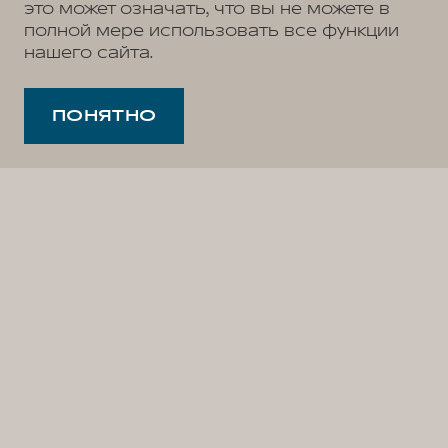
это может означать, что вы не можете в
полной мере использовать все функции
нашего сайта.
ПОНЯТНО
Откройте новые горизонты с дооснащенными
цифровыми сервисами для вашего WEY 07!
Теперь вы сможете наслаждаться любимыми
сервисами Яндекса: Карты¹, Музыка² и Книги³ —
все, что нужно для комфорта в дороге, всегда
под рукой. Управляйте мультимедиа и функциями
автомобиля легко и безопасно, просто отдавая
команды с помощью голосового помощника!
Всего несколько шагов, и ваш WEY 07 станет еще
умнее, технологичнее и удобнее. Оставьте
заявку на дооснащение цифровыми сервисами
и почувствуйте разницу!