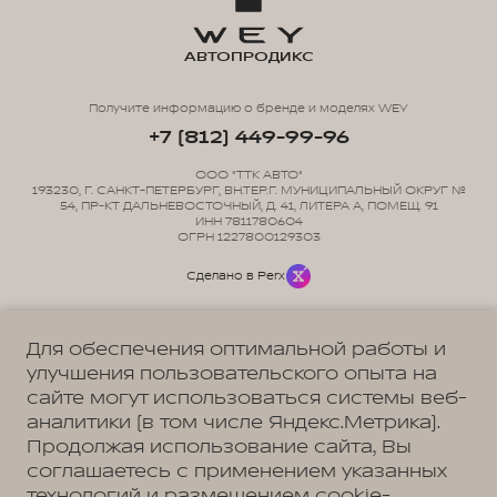
АВТОПРОДИКС
Получите информацию о бренде и моделях WEY
+7 (812) 449-99-96
ООО "ТТК АВТО"
193230, Г. САНКТ-ПЕТЕРБУРГ, ВН.ТЕР.Г. МУНИЦИПАЛЬНЫЙ ОКРУГ №
54, ПР-КТ ДАЛЬНЕВОСТОЧНЫЙ, Д. 41, ЛИТЕРА А, ПОМЕЩ. 91
ИНН 7811780604
ОГРН 1227800129303
Сделано в Perx
Для обеспечения оптимальной работы и
улучшения пользовательского опыта на
сайте могут использоваться системы веб-
Политика обработки персональных данных
Пользовательское соглашение
аналитики (в том числе Яндекс.Метрика).
Согласие на коммуникацию
Согласие на предоставление персональных данных третьим лицам
Продолжая использование сайта, Вы
Согласие на обработку ПД
соглашаетесь с применением указанных
технологий и размещением cookie-