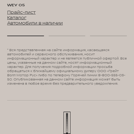
WEY 05
Прайс-лист
Каталог
Автомобили в наличии
* Вся представленная на сайте информация, касающаяся
автомобилей и сервисного обслуживания, носит
информационный характер и не является публичной офертой. Все
цены, указанные на данном сайте, носят информационный
характер. Для получения подробной информации просьба
обращаться к ближайшему официальному дилеру ООО «Грейт
Волл Мотор Рус» либо по телефону Горячей линии 8-800-555-03-
50. Опубликованная на данном сайте информация может быть
изменена в любое время без предварительного уведомления.