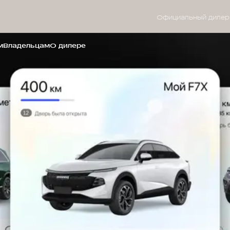
Официальный дилер
м
Владельцам
О дилере