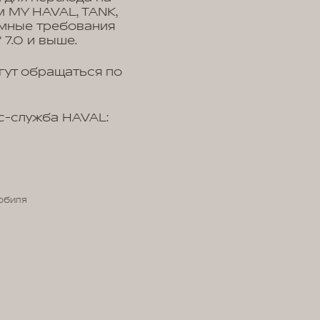
 MY HAVAL, TANK,
мные требования
 7.0 и выше.
гут обращаться по
с-служба HAVAL:
обиля