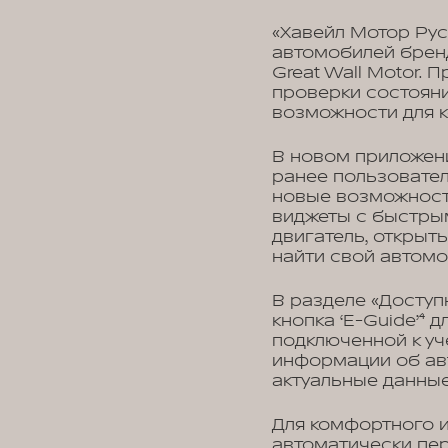
«Хавейл Мотор Рус
автомобилей брен
Great Wall Motor.
проверки состояни
возможности для 
В новом приложен
ранее пользовате
новые возможност
виджеты с быстрым
двигатель, открыть
найти свой автомо
В разделе «Доступ
кнопка ‘E-Guide’⁴ 
подключенной к уч
информации об авт
актуальные данные
Для комфортного 
автоматически пе