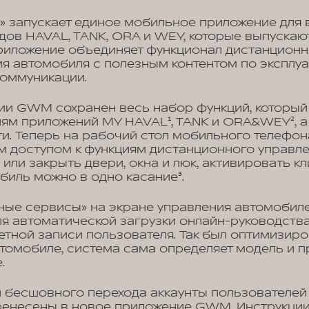
» запускает единое мобильное приложение для 
дов HAVAL, TANK, ORA и WEY, которые выпускаю
 Приложение объединяет функционал дистанционн
я автомобиля с полезным контентом по эксплуа
коммуникации.
ии GWM сохранен весь набор функций, который
лям приложений MY HAVAL¹, TANK и ORA&WEY², а
и. Теперь на рабочий стол мобильного телефон
 доступом к функциям дистанционного управле
 или закрыть двери, окна и люк, активировать к
биль можно в одно касание³.
ные сервисы» на экране управления автомобил
для автоматической загрузки онлайн-руководств
етной записи пользователя. Так был оптимизиро
омобиле, система сама определяет модель и п
.
и бесшовного перехода аккаунты пользователей
ренесены в новое приложение GWM. Инструкции 