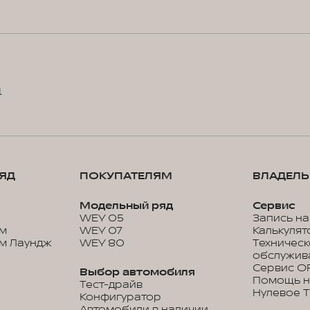
1
ЯД
ПОКУПАТЕЛЯМ
ВЛАДЕЛ
Модельный ряд
Сервис
WEY 05
Запись на
м
WEY 07
Калькулят
м Лаундж
WEY 80
Техничес
обслужив
Сервис O
Выбор автомобиля
Помощь н
Тест-драйв
Нулевое 
Конфигуратор
Автомобили в наличии