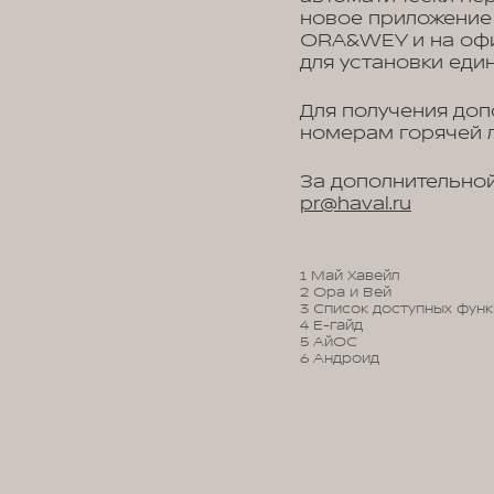
новое приложение
ORA&WEY и на офи
для установки един
Для получения до
номерам горячей л
За дополнительной
pr@haval.ru
1 Май Хавейл
2 Ора и Вей
3 Список доступных функ
4 Е-гайд
5 АйОС
6 Андроид