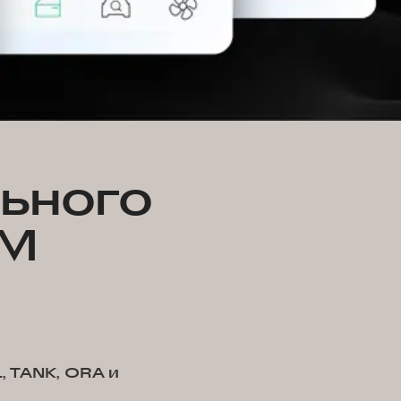
льного
WM
 TANK, ORA и