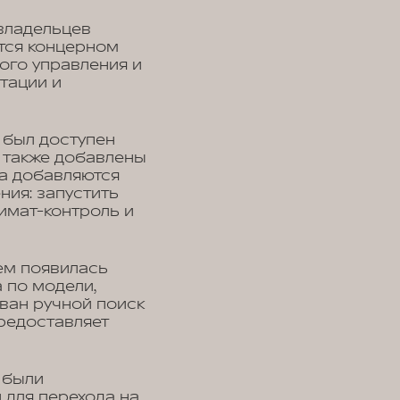
владельцев
тся концерном
ого управления и
тации и
 был доступен
 также добавлены
а добавляются
ния: запустить
лимат-контроль и
ем появилась
а по модели,
ван ручной поиск
редоставляет
 были
для перехода на