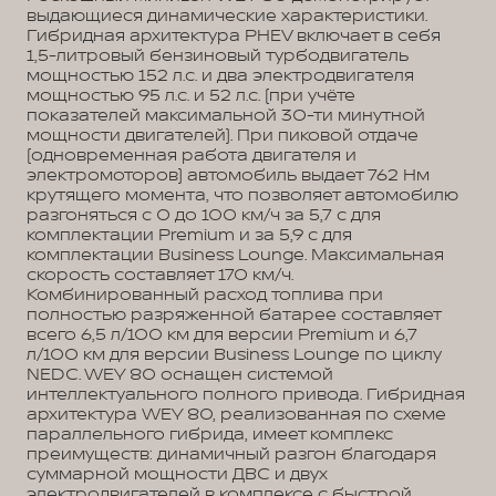
выдающиеся динамические характеристики.
Гибридная архитектура PHEV включает в себя
1,5-литровый бензиновый турбодвигатель
мощностью 152 л.с. и два электродвигателя
мощностью 95 л.с. и 52 л.с. (при учёте
показателей максимальной 30-ти минутной
мощности двигателей). При пиковой отдаче
(одновременная работа двигателя и
электромоторов) автомобиль выдает 762 Нм
крутящего момента, что позволяет автомобилю
разгоняться с 0 до 100 км/ч за 5,7 с для
комплектации Premium и за 5,9 с для
комплектации Business Lounge. Максимальная
скорость составляет 170 км/ч.
Комбинированный расход топлива при
полностью разряженной батарее составляет
всего 6,5 л/100 км для версии Premium и 6,7
л/100 км для версии Business Lounge по циклу
NEDC. WEY 80 оснащен системой
интеллектуального полного привода. Гибридная
архитектура WEY 80, реализованная по схеме
параллельного гибрида, имеет комплекс
преимуществ: динамичный разгон благодаря
суммарной мощности ДВС и двух
электродвигателей в комплексе с быстрой