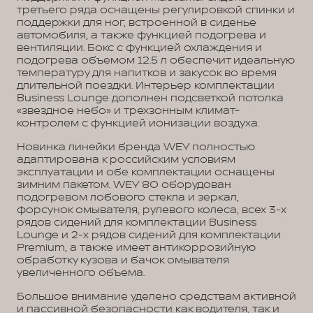
третьего ряда оснащены регулировкой спинки и
поддержки для ног, встроенной в сиденье
автомобиля, а также функцией подогрева и
вентиляции. Бокс с функцией охлаждения и
подогрева объемом 12.5 л обеспечит идеальную
температуру для напитков и закусок во время
длительной поездки. Интерьер комплектации
Business Lounge дополнен подсветкой потолка
«звездное небо» и трехзонным климат-
контролем с функцией ионизации воздуха.
Новинка линейки бренда WEY полностью
адаптирована к российским условиям
эксплуатации и обе комплектации оснащены
зимним пакетом. WEY 80 оборудован
подогревом лобового стекла и зеркал,
форсунок омывателя, рулевого колеса, всех 3-х
рядов сидений для комплектации Business
Lounge и 2-х рядов сидений для комплектации
Premium, а также имеет антикоррозийную
обработку кузова и бачок омывателя
увеличенного объема.
Большое внимание уделено средствам активной
и пассивной безопасности как водителя, так и