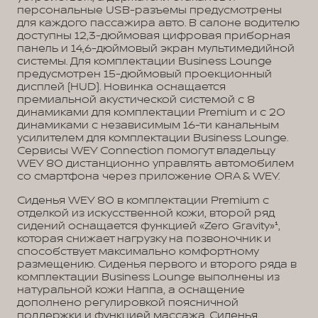
персональные USB-разъемы предусмотрены
для каждого пассажира авто. В салоне водителю
доступны 12,3-дюймовая цифровая приборная
панель и 14,6-дюймовый экран мультимедийной
системы. Для комплектации Business Lounge
предусмотрен 15-дюймовый проекционный
дисплей (HUD). Новинка оснащается
премиальной акустической системой с 8
динамиками для комплектации Premium и с 20
динамиками с независимым 16-ти канальным
усилителем для комплектации Business Lounge.
Сервисы WEY Connection помогут владельцу
WEY 80 дистанционно управлять автомобилем
со смартфона через приложение ORA & WEY.
Сиденья WEY 80 в комплектации Premium с
отделкой из искусственной кожи, второй ряд
сидений оснащается функцией «Zero Gravity»¹,
которая снижает нагрузку на позвоночник и
способствует максимально комфортному
размещению. Сиденья первого и второго ряда в
комплектации Business Lounge выполнены из
натуральной кожи Наппа, а оснащение
дополнено регулировкой поясничной
поддержки и функцией массажа. Сиденья