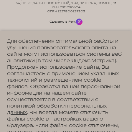
54, ПР-КТ ДАЛЬНЕВОСТОЧНЫЙ, Д. 41, ЛИТЕРА А, ПОМЕЩ. 91
ИНН 7811780604
ОГРН 1227800129303
Сделано в Perx
Для обеспечения оптимальной работы и
улучшения пользовательского опыта на
сайте могут использоваться системы веб-
Политика обработки персональных данных
Пользовательское соглашение
аналитики (в том числе Яндекс.Метрика).
Согласие на коммуникацию
Согласие на предоставление персональных данных третьим лицам
Продолжая использование сайта, Вы
Согласие на обработку ПД
соглашаетесь с применением указанных
технологий и размещением cookie-
файлов. Обработка вашей персональной
информации на нашем сайте
Адрес
осуществляется в соответствии с
Санкт-Петербург, Дальневосточный просп., д. 41
Телефон
политикой обработки персональных
+7 (812) 449-99-96
данных
. Вы всегда можете отключить
файлы cookie в настройках вашего
браузера. Если файлы cookie отключены,