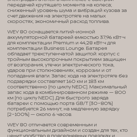
передачей крутящего момента на колеса;
сниженный уровень шума и вибраций кузова за
счет движения на электротяге на малых
скоростях; экономичный расход топлива.
WEY 80 оснащается литий-ионной
аккумуляторной батареей емкостью 37,96 кВт⋅ч
для комплектации Premium и 44,28 кВт⋅ч для
комплектации Business Lounge. Батарея
обладает трехступенчатой защитой: корпус с
тройным высокопрочным покрытием защищен
от возгорания, утечки электрического тока,
ударов при столкновениях, коррозии и от
попадания влаги. Запас хода на электротяге без
подзарядки составляет 160 км и 183 км
соответственно (по циклу NEDC). Максимальный
запас хода в комбинированном режиме — 800
км (по циклу NEDC). Для быстрого заряда
батареи с помощью порта GB/T (30−80%)
потребуется 26 минут, на медленную зарядку
(2−100%) — около 6 часов.
WEY 80 отличается современным и
функциональным дизайном и создан для тех, кто
ценит удобство в повседневных поездках и