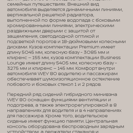
семейных путешествиях. Внешний вид
автомобиля выделяется динамичными линиями,
вертикальной решеткой радиатора,
выполненной по форме водопада с боковыми
хромированными линиями, электрическими
раздвижными дверьми с защитой от
защемления, светодиодной оптикой и
подсветкой порогов и 18-дюймовыми колесными
дисками. Кузов комплектации Premium имеет
длину 5045 мм, колесную базу - 3085 мм и
клиренс – 155 мм, кузов комплектации Business
Lounge имеет длину 5405 мм, колесную базу -
3275 мм и клиренс – 145 мм. Комфорт внутри
автомобиля WEY 80 водителю и пассажирам
обеспечивает шумоизоляционное остекление
лобового и боковых стекол 1 и 2 рядов.
Передний ряд сидений гибридного минивэна
WEY 80 оснащен функциями вентиляции и
подогрева, а также электрорегулировкой в 8
направлениях для водителя и в 4 направлениях
для пассажира. Кроме того, водительское
сиденье имеет функцию памяти. Центральная
консоль оборудована беспроводным зарядным
устройством, а держатели стаканов и