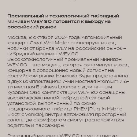
Премиальный и технологичный гибридный
минивэн WEY 80 готовится к выходу на
российский рынок
Москва, 8 октября 2024 года. Автомобильный
концерн Great Wall Motor анонсирует выход
новинки от бренда WEY на российский рынок –
гибридный минивэн WEY 80.
Высокотехнологичный премиальный минивэн
WEY 80 – это модель, которая ознаменует выход
концерна в совершенно новый сегмент на
российском рынке. Новинка будет представлена
в двух комплектациях: 7-ми местная Premium и 6-
ти местная Business Lounge с удлиненным
кузовом. Обе комплектации WEY 80 оснащены
высокоэффективной гибридной силовой
установкой, выполненный по схеме
подзаряжаемого гибрида PHEV (Plug-in Hybrid
Electric Vehicle), внутри автомобиля просторный
салон, где с комфортом смогут расположиться
водитель и пассажиры.
Роскошный минивэн WEY 80 демонстрирует