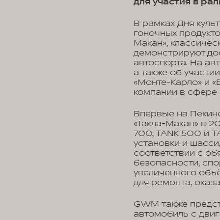
для участия в ра
В рамках Дня куль
гоночных продукто
Макан», классичес
демонстрируют до
автоспорта. На ав
а также об участи
«Монте-Карло» и «
компании в сфере 
Впервые на Пекинс
«Такла-Макан» в 2
700, TANK 500 и 
установки и шасси
соответствии с об
безопасности, сп
увеличенного объ
для ремонта, оказ
GWM также предст
автомобиль с двиг