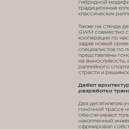
гибридной модифик
традиционные кол
классических ралл
Также на стенде 
GWM совместно с 
кооперации по нас
задав новый ориен
специалистов по п
представлены гоно
на выносливость, 
раллийного спорта
страсти и решимос
Дебют архитекту
разработки тран
Два десятилетия у
гоночной трассе н
обеспечивают толь
накопленный инже
сфрмировал собств