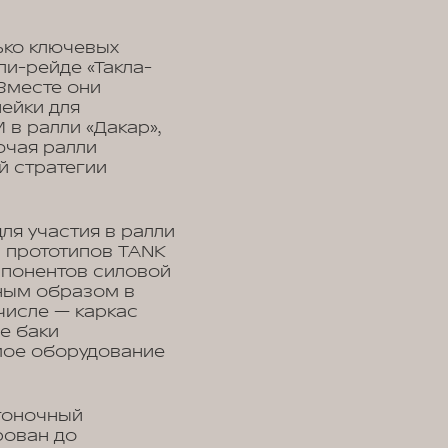
ько ключевых
ли-рейде «Такла-
Вместе они
ейки для
в ралли «Дакар»,
ючая ралли
й стратегии
ля участия в ралли
в прототипов TANK
мпонентов силовой
вным образом в
числе — каркас
е баки
мое оборудование
гоночный
рован до