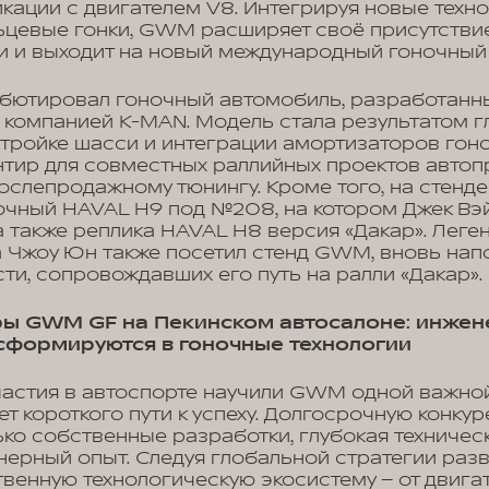
ации с двигателем V8. Интегрируя новые техно
ьцевые гонки, GWM расширяет своё присутстви
и и выходит на новый международный гоночный
дебютировал гоночный автомобиль, разработан
компанией K-MAN. Модель стала результатом г
тройке шасси и интеграции амортизаторов гоно
тир для совместных раллийных проектов автоп
ослепродажному тюнингу. Кроме того, на стенд
чный HAVAL H9 под №208, на котором Джек Вэй
а также реплика HAVAL H8 версия «Дакар». Леге
 Чжоу Юн также посетил стенд GWM, вновь напо
ти, сопровождавших его путь на ралли «Дакар».
ры GWM GF на Пекинском автосалоне: инже
сформируются в гоночные технологии
частия в автоспорте научили GWM одной важной
ет короткого пути к успеху. Долгосрочную конк
ко собственные разработки, глубокая техническ
нерный опыт. Следуя глобальной стратегии раз
енную технологическую экосистему – от двигат