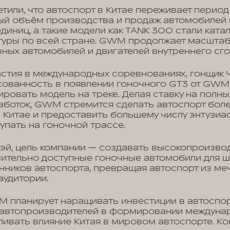
етили, что автоспорт в Китае переживает перио
ый объём производства и продаж автомобилей 
диниц, а такие модели как TANK 300 стали кат
туры по всей стране. GWM продолжает масшта
чных автомобилей и двигателей внутреннего сг
астия в международных соревнованиях, гонщик
сованность в появлении гоночного GT3 от GWM
ировать модель на треке. Делая ставку на полны
аботок, GWM стремится сделать автоспорт боле
 Китае и предоставить большему числу энтузиа
пать на гоночной трассе.
Вэй, цель компании — создавать высокопроизво
вительно доступные гоночные автомобили для 
нников автоспорта, превращая автоспорт из м
аудитории.
 планирует наращивать инвестиции в автоспор
х автопроизводителей в формировании междуна
ливать влияние Китая в мировом автоспорте. К