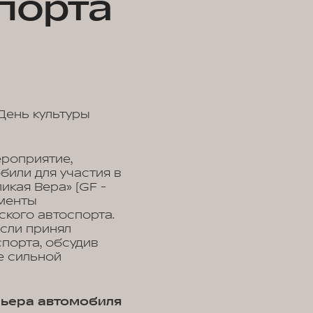
порта
День культуры
роприятие,
били для участия в
икая Вера» (GF -
ементы
ского автоспорта.
сли принял
спорта, обсудив
е сильной
мьера автомобиля