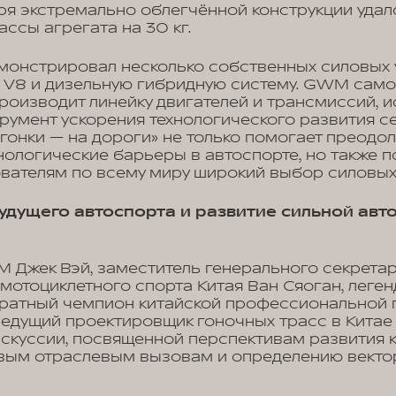
ря экстремально облегчённой конструкции удал
ссы агрегата на 30 кг.
онстрировал несколько собственных силовых 
ь V8 и дизельную гибридную систему. GWM само
роизводит линейку двигателей и трансмиссий, и
трумент ускорения технологического развития с
с гонки — на дороги» не только помогает преодо
нологические барьеры в автоспорте, но также 
вателям по всему миру широкий выбор силовых
дущего автоспорта и развитие сильной ав
 Джек Вэй, заместитель генерального секрета
мотоциклетного спорта Китая Ван Сяоган, леге
кратный чемпион китайской профессиональной 
ведущий проектировщик гоночных трасс в Китае
скуссии, посвященной перспективам развития 
евым отраслевым вызовам и определению векто