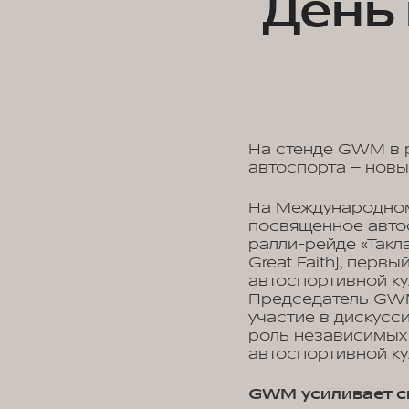
День
На стенде GWM в р
автоспорта – новы
На Международном
посвященное автос
ралли-рейде «Такл
Great Faith), пер
автоспортивной ку
Председатель GWM
участие в дискусс
роль независимых
автоспортивной ку
GWM усиливает с