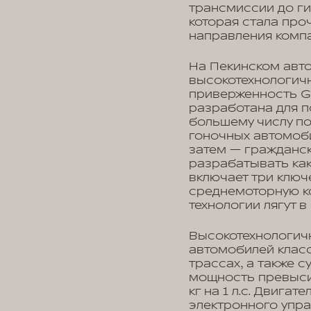
трансмиссии до ги
которая стала про
направления компа
На Пекинском авт
высокотехнологичну
приверженность G
разработана для п
большему числу п
гоночных автомоби
затем — гражданск
разрабатывать как
включает три ключ
среднемоторную к
технологии лягут 
Высокотехнологичн
автомобилей класс
трассах, а также 
мощность превысит
кг на 1 л.с. Двиг
электронного упра