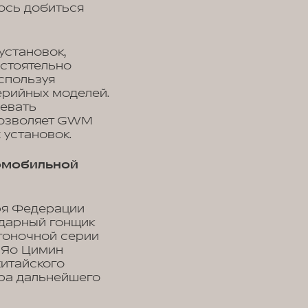
ось добиться
установок,
стоятельно
спользуя
ерийных моделей.
левать
позволяет GWM
 установок.
томобильной
ря Федерации
ндарный гонщик
гоночной серии
 Яо Цимин
китайского
ра дальнейшего