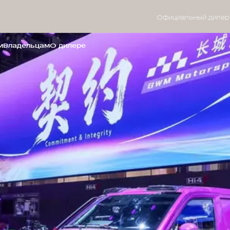
Официальный дилер
м
Владельцам
О дилере