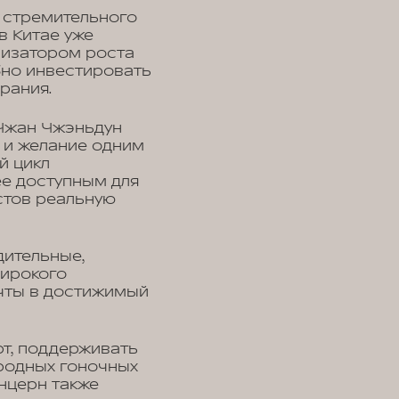
д стремительного
в Китае уже
ализатором роста
бно инвестировать
орания.
 Чжан Чжэньдун
 и желание одним
й цикл
е доступным для
стов реальную
дительные,
широкого
ечты в достижимый
т, поддерживать
родных гоночных
онцерн также