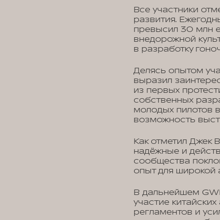
Все участники отм
развития. Ежегодн
превысил 30 млн е
внедорожной куль
в разработку гоно
Делясь опытом уч
выразил заинтере
из первых протест
собственных разр
молодых пилотов в
возможность высту
Как отметил Джек 
надёжные и дейст
сообщества покло
опыт для широкой 
В дальнейшем GWM
участие китайски
регламентов и уси