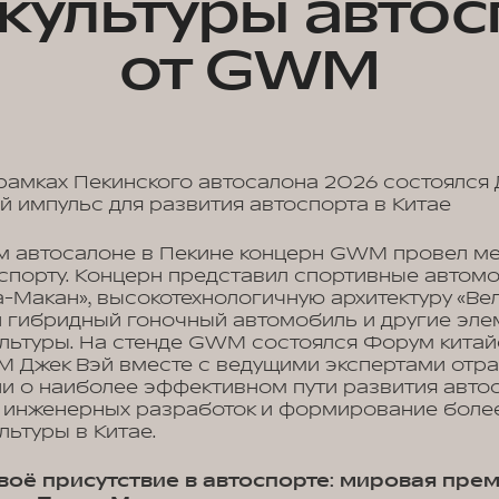
 культуры автос
от GWM
амках Пекинского автосалона 2026 состоялся 
й импульс для развития автоспорта в Китае
 автосалоне в Пекине концерн GWM провел ме
порту. Концерн представил спортивные автомо
а-Макан», высокотехнологичную архитектуру «Вел
вый гибридный гоночный автомобиль и другие эл
льтуры. На стенде GWM состоялся Форум китай
 Джек Вэй вместе с ведущими экспертами отра
ии о наиболее эффективном пути развития авто
 инженерных разработок и формирование боле
льтуры в Китае.
воё присутствие в автоспорте: мировая пре