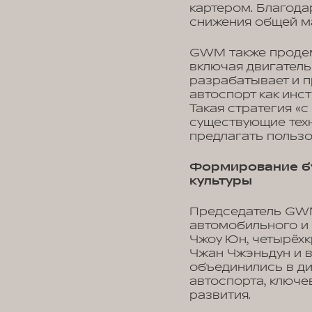
картером. Благода
снижения общей ма
GWM также продем
включая двигател
разрабатывает и п
автоспорт как инс
Такая стратегия «
существующие тех
предлагать пользо
Формирование бу
культуры
Председатель GWM
автомобильного и 
Чжоу Юн, четырёх
Чжан Чжэньдун и 
объединились в ди
автоспорта, ключ
развития.