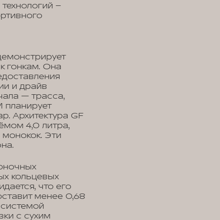
 технологий –
ортивного
 демонстрирует
к гонкам. Она
едоставления
ии и драйв
ала — трасса,
M планирует
ар. Архитектура GF
ёмом 4,0 литра,
 монокок. Эти
на.
гоночных
ых кольцевых
дается, что его
оставит менее 0,68
й системой
зки с сухим