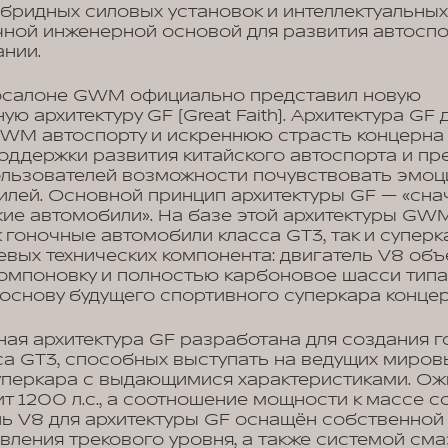
бридных силовых установок и интеллектуальных
чной инженерной основой для развития автосп
нии.
осалоне GWM официально представил новую
ю архитектуру GF (Great Faith). Архитектура GF
WM автоспорту и искреннюю страсть концерна 
оддержки развития китайского автоспорта и пр
ользователей возможности почувствовать эмоц
лей. Основной принцип архитектуры GF — «снач
ие автомобили». На базе этой архитектуры GW
 гоночные автомобили класса GT3, так и суперк
евых технических компонента: двигатель V8 объ
омпоновку и полностью карбоновое шасси типа
в основу будущего спортивного суперкара концер
ая архитектура GF разработана для создания 
а GT3, способных выступать на ведущих миров
суперкара с выдающимися характеристиками. Ожи
 1200 л.с., а соотношение мощности к массе с
атель V8 для архитектуры GF оснащён собственно
вления трекового уровня, а также системой сма