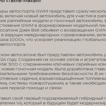
лли «Такла-Макан»
туры автоспорта GWM представил сразу нескол
в, включая новый автомобиль для участия в рал
кие раллийные модели и гоночный автомобиль. 
стижения GWM в формировании модельной лин
тосалоне Джек Вэй объявил о возвращении GWM 
и в ведущих международных соревнованиях, вкл
Баха 1000», что ускоряет реализацию глобально
автоспорта.
ком автосалоне был представлен автомобиль д
026 году. Созданная на основе узлов и агрегато
TANK 300 с сохранением ключевых серийных ко
, новая гоночная модель была доработана гла
язательными требованиями безопасности. В их 
ортивные сиденья, взрывозащищённые топливны
ёма, системы пожаротушения, а также необходи
ания первой помощи и связи.
авил свой первый подзаряжаемый гибридный 
ателем V6, который в будущем будет модернизи