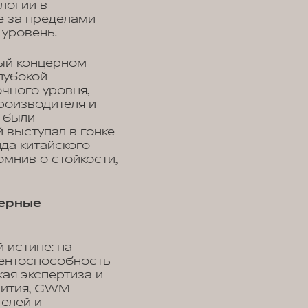
логии в
е за пределами
 уровень.
ный концерном
лубокой
чного уровня,
роизводителя и
е были
 выступал в гонке
нда китайского
мнив о стойкости,
нерные
 истине: на
урентоспособность
ая экспертиза и
вития, GWM
елей и