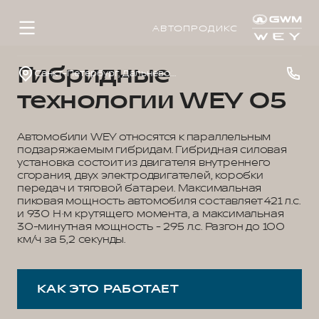
АВТОПРОДИКС
Гибридные
Санкт-Петербург, Дальневосточный просп., д. 41
технологии WEY 05
Автомобили WEY относятся к параллельным
подзаряжаемым гибридам. Гибридная силовая
установка состоит из двигателя внутреннего
сгорания, двух электродвигателей, коробки
передач и тяговой батареи. Максимальная
пиковая мощность автомобиля составляет 421 л.с.
и 930 Н·м крутящего момента, а максимальная
30-минутная мощность - 295 л.с. Разгон до 100
км/ч за 5,2 секунды.
КАК ЭТО РАБОТАЕТ